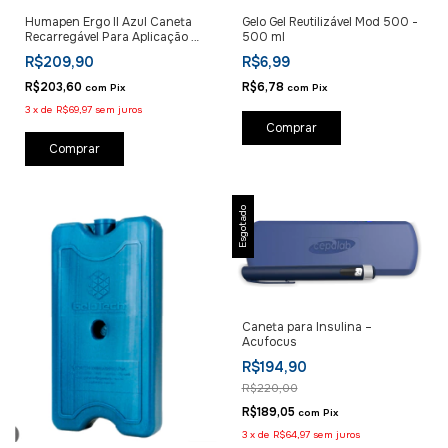
Humapen Ergo II Azul Caneta
Gelo Gel Reutilizável Mod 500 -
Recarregável Para Aplicação de
500 ml
insulina
R$209,90
R$6,99
R$203,60
R$6,78
com
Pix
com
Pix
3
x
de
R$69,97
sem juros
Esgotado
Caneta para Insulina –
Acufocus
R$194,90
R$220,00
R$189,05
com
Pix
3
x
de
R$64,97
sem juros