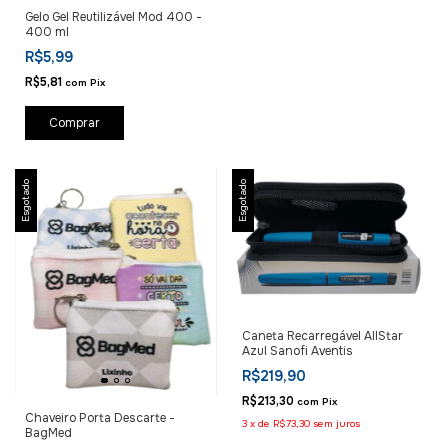
Gelo Gel Reutilizável Mod 400 -
400 ml
R$5,99
R$5,81
com
Pix
Esgotado
Esgotado
Caneta Recarregável AllStar
Azul Sanofi Aventis
R$219,90
R$213,30
com
Pix
Chaveiro Porta Descarte -
3
x
de
R$73,30
sem juros
BagMed