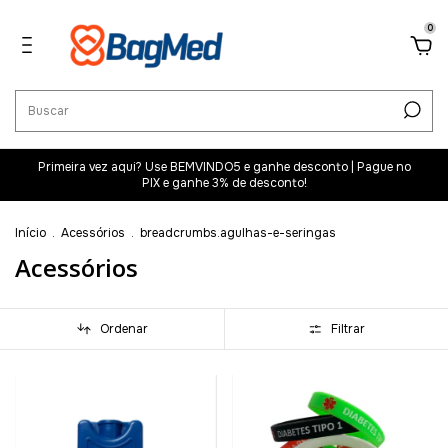
0
Primeira vez aqui? Use BEMVINDO5 e ganhe desconto | Pague no
PIX e ganhe 3% de desconto!
Início
.
Acessórios
.
breadcrumbs.agulhas-e-seringas
Acessórios
Ordenar
Filtrar