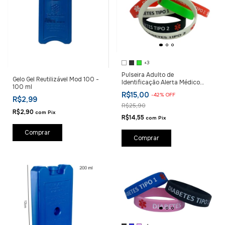
+3
Pulseira Adulto de
Gelo Gel Reutilizável Mod 100 -
Identificação Alerta Médico
100 ml
Diabetes
R$15,00
-
42
%
OFF
R$2,99
R$25,90
R$2,90
com
Pix
R$14,55
com
Pix
Comprar