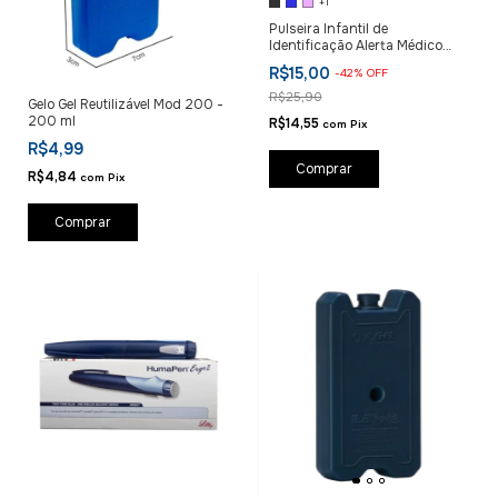
+1
Pulseira Infantil de
Identificação Alerta Médico
Diabetes
R$15,00
-
42
%
OFF
R$25,90
Gelo Gel Reutilizável Mod 200 -
200 ml
R$14,55
com
Pix
R$4,99
Comprar
R$4,84
com
Pix