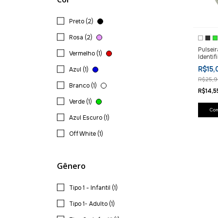
Preto (2)
Rosa (2)
Pulseir
Vermelho (1)
Identif
Diabet
R$15
Azul (1)
R$25,
Branco (1)
R$14,
Verde (1)
Co
Azul Escuro (1)
Off White (1)
Gênero
Tipo 1 - Infantil (1)
Tipo 1- Adulto (1)