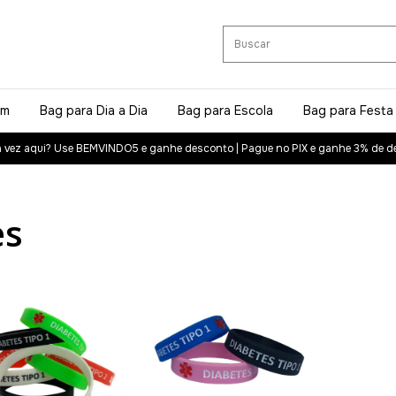
em
Bag para Dia a Dia
Bag para Escola
Bag para Festa
a vez aqui? Use BEMVINDO5 e ganhe desconto | Pague no PIX e ganhe 3% de d
es