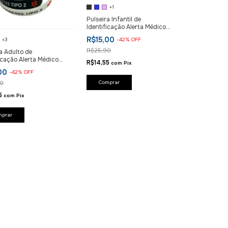
+1
Pulseira Infantil de
Identificação Alerta Médico
Diabetes
R$15,00
+3
-
42
%
OFF
R$25,90
a Adulto de
icação Alerta Médico
R$14,55
com
Pix
es
,00
-
42
%
OFF
Comprar
90
55
com
Pix
mprar