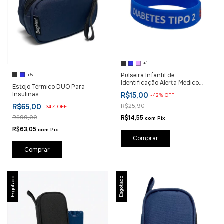
+1
+5
Pulseira Infantil de
Identificação Alerta Médico
Estojo Térmico DUO Para
Diabetes
Insulinas
R$15,00
-
42
%
OFF
R$65,00
R$25,90
-
34
%
OFF
R$99,00
R$14,55
com
Pix
R$63,05
com
Pix
Comprar
Comprar
Esgotado
Esgotado