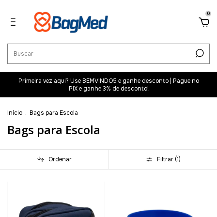
0
Primeira vez aqui? Use BEMVINDO5 e ganhe desconto | Pague no
PIX e ganhe 3% de desconto!
Início
.
Bags para Escola
Bags para Escola
Ordenar
Filtrar (
1
)