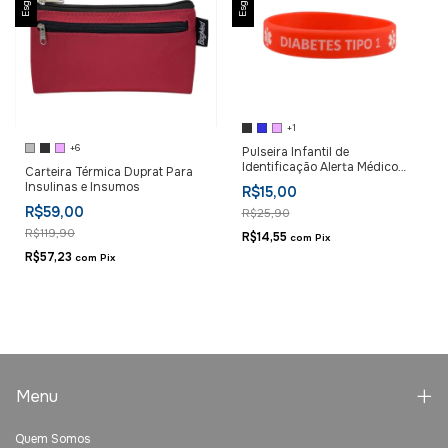
+1
+6
Pulseira Infantil de
Identificação Alerta Médico
Carteira Térmica Duprat Para
Diabetes
Insulinas e Insumos
R$15,00
R$59,00
R$25,90
R$119,90
R$14,55
com
Pix
R$57,23
com
Pix
Menu
Quem Somos