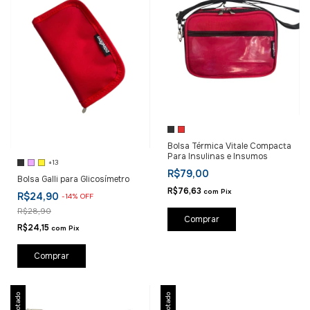
Bolsa Térmica Vitale Compacta
Para Insulinas e Insumos
+13
R$79,00
Bolsa Galli para Glicosímetro
R$76,63
com
Pix
R$24,90
-
14
%
OFF
R$28,90
Comprar
R$24,15
com
Pix
Comprar
Esgotado
Esgotado