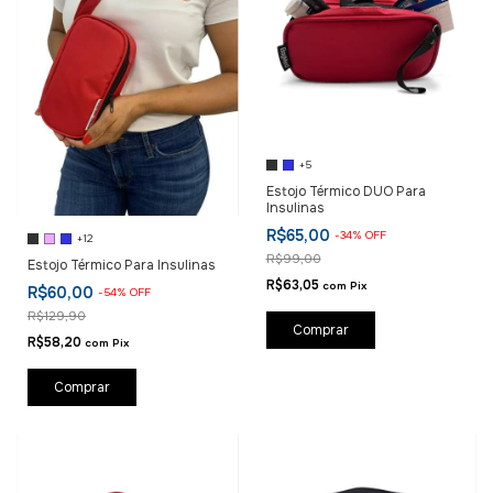
+5
Estojo Térmico DUO Para
Insulinas
R$65,00
-
34
%
OFF
+12
R$99,00
Estojo Térmico Para Insulinas
R$63,05
com
Pix
R$60,00
-
54
%
OFF
R$129,90
Comprar
R$58,20
com
Pix
Comprar