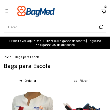
0
Primeira vez aqui? Use BEMVINDO5 e ganhe desconto | Pague no
PIX e ganhe 3% de desconto!
Início
.
Bags para Escola
Bags para Escola
Ordenar
Filtrar (
1
)