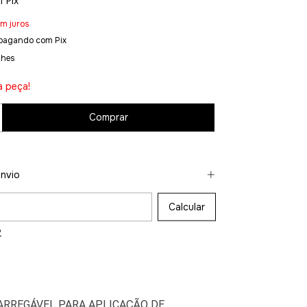
m
Pix
m juros
pagando com Pix
lhes
a peça!
nvio
CEP:
Calcular
P
ARREGÁVEL PARA APLICAÇÃO DE