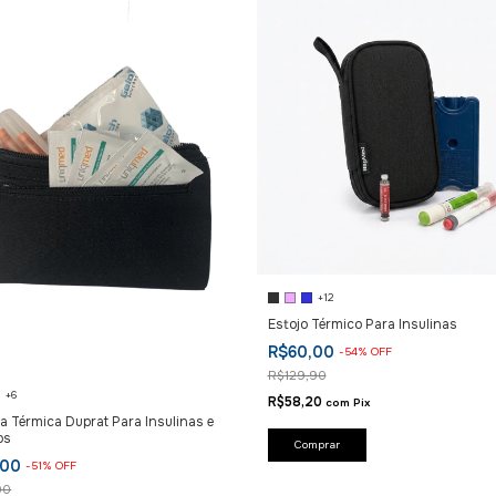
+12
Estojo Térmico Para Insulinas
R$60,00
-
54
%
OFF
R$129,90
+6
R$58,20
com
Pix
ra Térmica Duprat Para Insulinas e
os
Comprar
,00
-
51
%
OFF
90