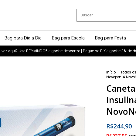
Bag para Dia a Dia
Bag para Escola
Bag para Festa
a vez aqui? Use BEMVINDO5 e ganhe desconto | Pague no PIX e ganhe 3% de d
Início
.
Todos os
Novopen 4 Novo
Caneta
Insuli
NovoNo
R$244,90