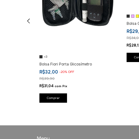
r Azul Sanofi
Bolsa G
R$29
R$34,
R$28,
+3
Co
Bolsa Fiori Porta Glicosímetro
R$32,00
-
20
%
OFF
R$39,90
R$31,04
com
Pix
Comprar
Menu