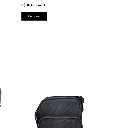
R$53,35
com
Pix
R$96,03
com
Pix
Comprar