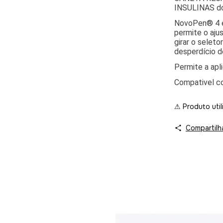
INSULINAS do
NovoPen® 4 é 
permite o aju
girar o selet
desperdício de
Permite a apl
Compativel co
⚠ Produto util
Compartilh