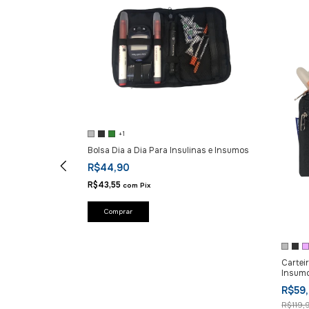
+1
Bolsa Dia a Dia Para Insulinas e Insumos
R$44,90
R$43,55
com
Pix
Comprar
r de Glicose
Cartei
Insum
R$59
R$119,