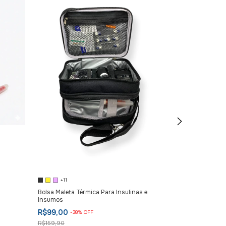
Esgotado
+11
Case dia a dia 
Bolsa Maleta Térmica Para Insulinas e
Insumos
R$55,00
R$99,00
-
38
%
OFF
R$59,90
R$159,90