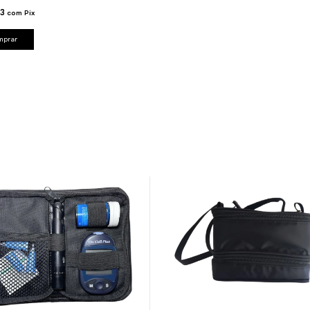
23
com
Pix
mprar