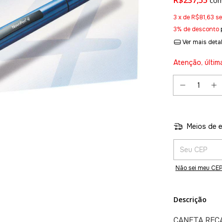
R$237,55
co
3
x de
R$81,63
se
3% de desconto
Ver mais deta
Atenção, últim
Meios de e
Entregas para o 
Não sei meu CE
Descrição
CANETA REC