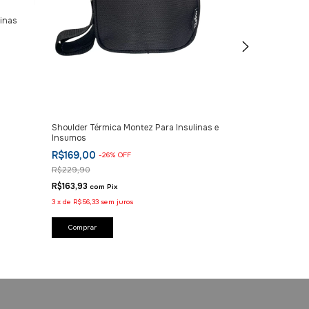
linas
Humapen Ergo II
Para Aplicação 
R$209,90
R$203,60
com
P
Shoulder Térmica Montez Para Insulinas e
3
x
de
R$69,97
sem 
Insumos
R$169,00
-
26
%
OFF
R$229,90
R$163,93
com
Pix
3
x
de
R$56,33
sem juros