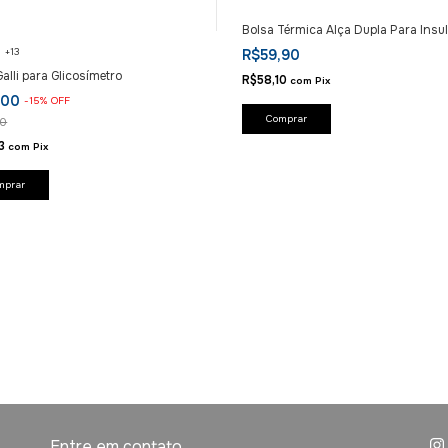
Bolsa Térmica Alça Dupla Para Insu
+13
R$59,90
alli para Glicosímetro
R$58,10
com
Pix
,00
-
15
%
OFF
00
13
com
Pix
mprar
Entre em contato